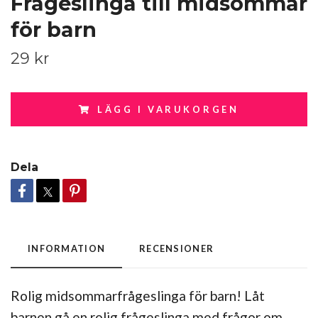
Frågeslinga till midsommar
för barn
29 kr
LÄGG I VARUKORGEN
Dela
INFORMATION
RECENSIONER
Rolig midsommarfrågeslinga för barn! Låt
barnen gå en rolig frågeslinga med frågor om