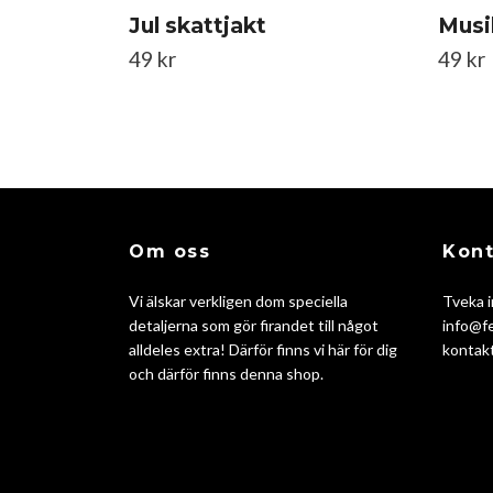
Jul skattjakt
Musik
49 kr
49 kr
Om oss
Kont
Vi älskar verkligen dom speciella
Tveka i
detaljerna som gör firandet till något
info@fe
alldeles extra! Därför finns vi här för dig
kontakt
och därför finns denna shop.