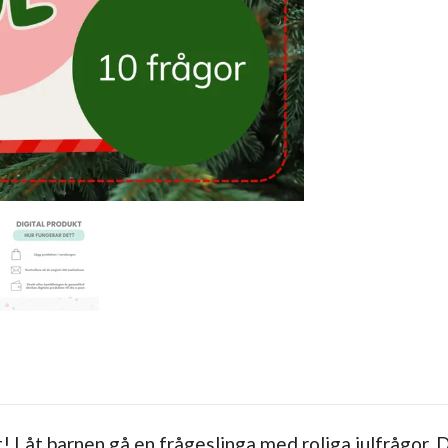
et! Låt barnen gå en frågeslinga med roliga julfrågor. 