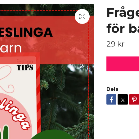
Fråge
för 
29 kr
Dela