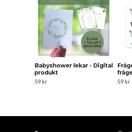
Babyshower lekar - Digital
Fråg
produkt
fråge
59 kr
59 kr