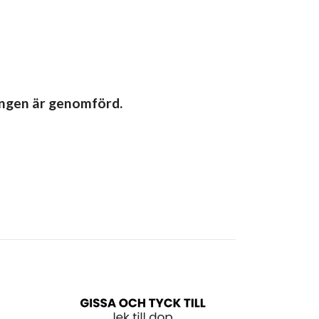
ingen är genomförd.
Doppaket - 
dop