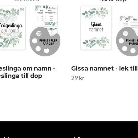
eslinga om namn -
Gissa namnet - lek til
slinga till dop
29 kr