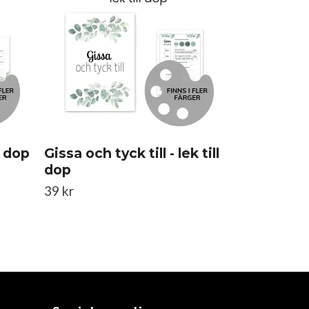
59 kr
l dop
Gissa och tyck till - lek till
dop
39 kr