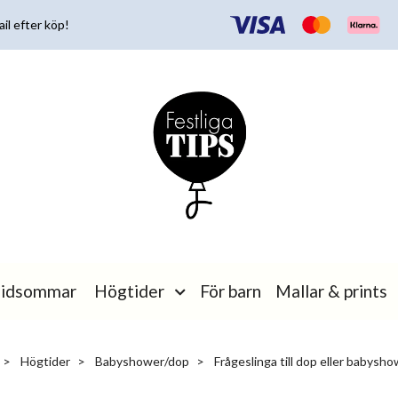
il efter köp!
idsommar
Högtider
För barn
Mallar & prints
Högtider
Babyshower/dop
Frågeslinga till dop eller babysho