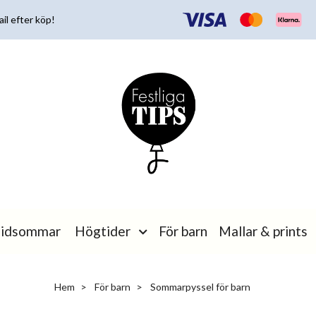
il efter köp!
idsommar
Högtider
För barn
Mallar & prints
Hem
För barn
Sommarpyssel för barn