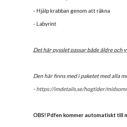
- Hjälp krabban genom att räkna
- Labyrint
Det här pysslet passar både äldre och 
Den här finns med i paketet med alla 
-
https://imdetails.se/hogtider/mids
OBS! Pdfen kommer automatiskt till m