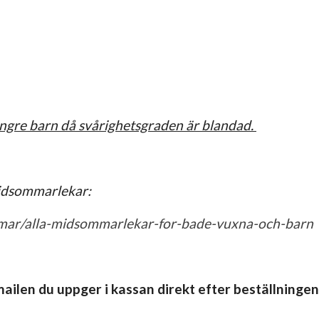
yngre barn då svårighetsgraden är blandad.
midsommarlekar:
ommar/alla-midsommarlekar-for-bade-vuxna-och-barn
ailen du uppger i kassan direkt efter beställninge