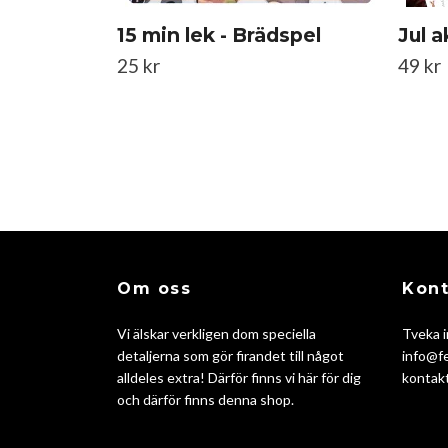
15 min lek - Brädspel
Jul a
25 kr
49 kr
Om oss
Kont
Vi älskar verkligen dom speciella
Tveka i
detaljerna som gör firandet till något
info@fe
alldeles extra! Därför finns vi här för dig
kontakt
och därför finns denna shop.